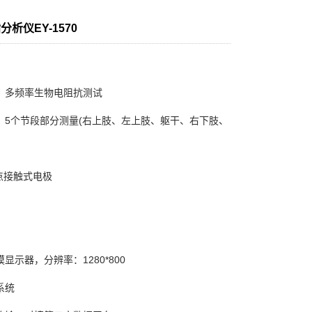
析仪EY-1570
：
：多频率生物电阻抗测试
：5个节段部分测量(右上肢、左上肢、躯干、右下肢、
点接触式电极
：
触摸显示器，分辨率：1280*800
系统