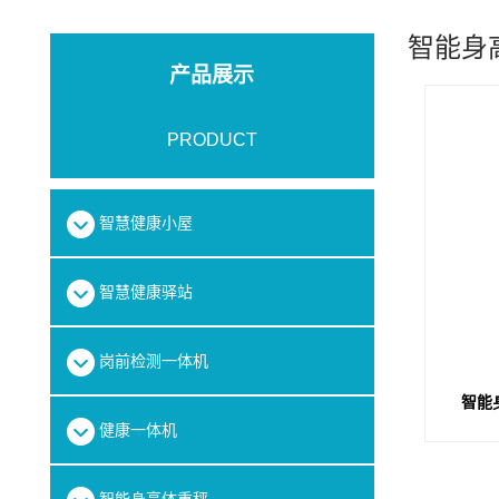
智能身
产品展示
PRODUCT
智慧健康小屋
智慧健康驿站
岗前检测一体机
智能
健康一体机