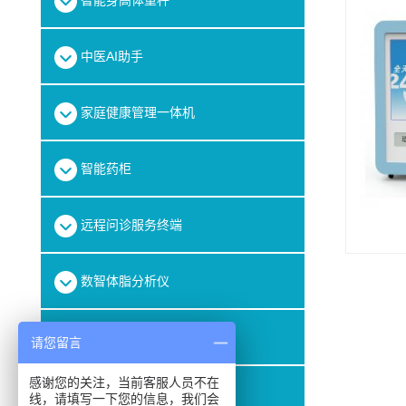
智能身高体重秤
中医AI助手
家庭健康管理一体机
智能药柜
远程问诊服务终端
数智体脂分析仪
腕式电子血压计
请您留言
感谢您的关注，当前客服人员不在
公卫数据采集系统
线，请填写一下您的信息，我们会